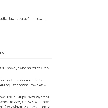
Spółka Jawna za pośrednictwem
ane)
ński Spółka Jawna na rzecz BMW
w i usług wybrane z oferty
ferencji i zachowań, również w
któw i usług Grupy BMW wybrane
e, Wołoska 22A, 02-675 Warszawa
wnież w związku z korzystaniem z