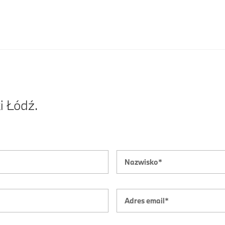
.
i Łódź.