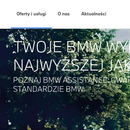
Oferty i usługi
O nas
Aktualności
TWOJE BMW W
NAJWYŻSZEJ JAK
POZNAJ BMW ASSISTANCE: GWA
STANDARDZIE BMW.