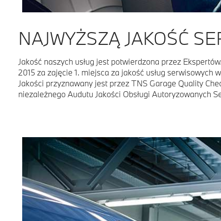
NAJWYŻSZĄ JAKOŚĆ SE
Jakość naszych usług jest potwierdzona przez Ekspertów
przeprowadzanego przez zespół badań rynku motoryz
2015 za zajęcie 1. miejsca za jakość usług serwisowych
jedyne tego typu opracowanie dostępne na rynku polski
Jakości przyznawany jest przez TNS Garage Quality Che
niezależnego Audutu Jakości Obsługi Autoryzowanych 