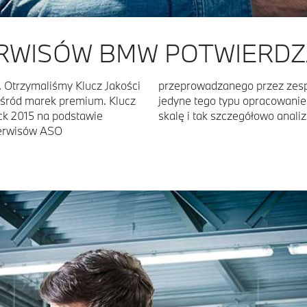
RWISÓW BMW POTWIERDZA
. Otrzymaliśmy Klucz Jakości
acyjnego w TNS Polska. To
 wśród marek premium. Klucz
m zrealizowane na tak dużą
ck 2015 na podstawie
skalę i tak szczegółowo anali
Serwisów ASO